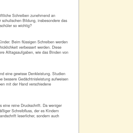
iftliche Schreiben zunehmend an
er schulischen Bildung, insbesondere das
schüler so wichtig?
 Kinder. Beim flüssigen Schreiben werden
icklichkeit verbessert werden. Diese
ndere Alltagsaufgaben, wie das Binden von
und eine gewisse Denkleistung. Studien
ine bessere Gedächtnisleistung aufweisen
iben mit der Hand verschiedene
s eine reine Druckschrift. Da weniger
ßiger Schreibfluss, der es Kindern
ndschrift leserlicher, sondern auch