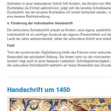
Schreiben in einer verbundenen Schrift hilft Kindern, die Struktur von Wö
Buchstaben als Einheit wahrnehmen, prägt sich die korrekte Schreibweis
Druckschrift, bei der einzelne Buchstaben oft isoliert betrachtet werden, u
eine bessere Rechtschreibung.
5. Förderung der individuellen Handschrift
Die verbundene Schreibschrift erlaubt es Kindern, eine eigene, persönlich
Individualität ist ein wichtiger Ausdruck der eigenen Persönlichkeit und Id
Laufe der Jahre weiterentwickelt, bildet die verbundene Schrift eine stabi
Fazit
Trotz der zunehmenden Digitalisierung bleibt das Erlernen einer verbunden
Bestandteil der schulischen Bildung. Sie fördert nicht nur die motorischen
sondern trägt auch zu einer besseren Lesbarkeit, Schreibgeschwindigkeit 
die verbundene Schreibschrift weiterhin ein fester Bestandteil des Grundsc
Handschrift um 1450