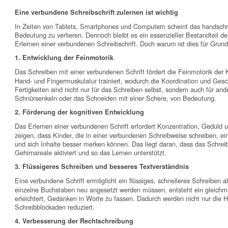
Eine verbundene Schreibschrift zulernen ist wichtig
In Zeiten von Tablets, Smartphones und Computern scheint das handschr
Bedeutung zu verlieren. Dennoch bleibt es ein essenzieller Bestandteil d
Erlernen einer verbundenen Schreibschrift. Doch warum ist dies für Grund
1. Entwicklung der Feinmotorik
Das Schreiben mit einer verbundenen Schrift fördert die Feinmotorik der
Hand- und Fingermuskulatur trainiert, wodurch die Koordination und Gesch
Fertigkeiten sind nicht nur für das Schreiben selbst, sondern auch für a
Schnürsenkeln oder das Schneiden mit einer Schere, von Bedeutung.
2. Förderung der kognitiven Entwicklung
Das Erlernen einer verbundenen Schrift erfordert Konzentration, Geduld 
zeigen, dass Kinder, die in einer verbundenen Schreibweise schreiben, e
und sich Inhalte besser merken können. Das liegt daran, dass das Schre
Gehirnareale aktiviert und so das Lernen unterstützt.
3. Flüssigeres Schreiben und besseres Textverständnis
Eine verbundene Schrift ermöglicht ein flüssiges, schnelleres Schreiben al
einzelne Buchstaben neu angesetzt werden müssen, entsteht ein gleichmä
erleichtert, Gedanken in Worte zu fassen. Dadurch werden nicht nur die Ha
Schreibblockaden reduziert.
4. Verbesserung der Rechtschreibung