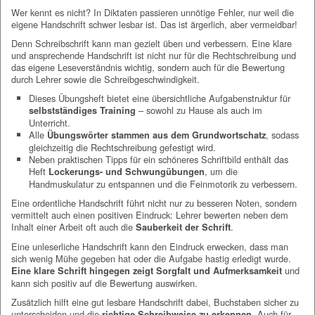
Wer kennt es nicht? In Diktaten passieren unnötige Fehler, nur weil die
eigene Handschrift schwer lesbar ist. Das ist ärgerlich, aber vermeidbar!
Denn Schreibschrift kann man gezielt üben und verbessern. Eine klare
und ansprechende Handschrift ist nicht nur für die Rechtschreibung und
das eigene Leseverständnis wichtig, sondern auch für die Bewertung
durch Lehrer sowie die Schreibgeschwindigkeit.
Dieses Übungsheft bietet eine übersichtliche Aufgabenstruktur für
– sowohl zu Hause als auch im
selbstständiges Training
Unterricht.
Alle
, sodass
Übungswörter stammen aus dem Grundwortschatz
gleichzeitig die Rechtschreibung gefestigt wird.
Neben praktischen Tipps für ein schöneres Schriftbild enthält das
Heft
, um die
Lockerungs- und Schwungübungen
Handmuskulatur zu entspannen und die Feinmotorik zu verbessern.
Eine ordentliche Handschrift führt nicht nur zu besseren Noten, sondern
vermittelt auch einen positiven Eindruck: Lehrer bewerten neben dem
Inhalt einer Arbeit oft auch die
.
Sauberkeit der Schrift
Eine unleserliche Handschrift kann den Eindruck erwecken, dass man
sich wenig Mühe gegeben hat oder die Aufgabe hastig erledigt wurde.
und
Eine klare Schrift hingegen zeigt Sorgfalt und Aufmerksamkeit
kann sich positiv auf die Bewertung auswirken.
Zusätzlich hilft eine gut lesbare Handschrift dabei, Buchstaben sicher zu
unterscheiden und die
. Auch für
richtige Schreibweise zu erkennen